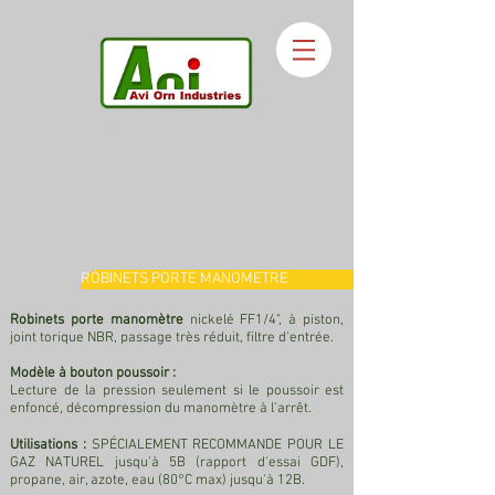
CRÉATION, REALISATION ET DIFFUSION DE
PRODUITS POUR L'INDUSTRIE DU GAZ
ROBINETS PORTE MANOMETRE
Robinets porte manomètre
nickelé FF1/4", à piston,
joint torique NBR, passage très réduit, filtre d'entrée.
Modèle à bouton poussoir :
Lecture de la pression seulement si le poussoir est
enfoncé, décompression du manomètre à l’arrêt.
Utilisations :
SPÉCIALEMENT RECOMMANDE POUR LE
GAZ NATUREL jusqu'à 5B (rapport d'essai GDF),
propane, air, azote, eau (80°C max) jusqu'à 12B.