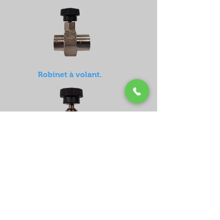
Robinet à volant.
Robinet pointeau.
RETOUR MENU
Contact