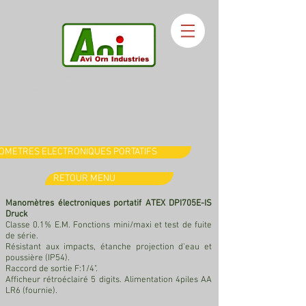
CRÉATION, REALISATION ET DIFFUSION DE
PRODUITS POUR L'INDUSTRIE DU GAZ
OMETRES ELECTRONIQUES PORTATIFS
RETOUR MENU
Manomètres électroniques portatif
ATEX DPI705E-IS
Druck
Classe 0.1% E.M. Fonctions mini/maxi et test de fuite
de série.
Résistant aux impacts, étanche projection d'eau et
poussière (IP54).
Raccord de sortie F:1/4".
Afficheur rétroéclairé 5 digits. Alimentation 4piles AA
LR6 (fournie).