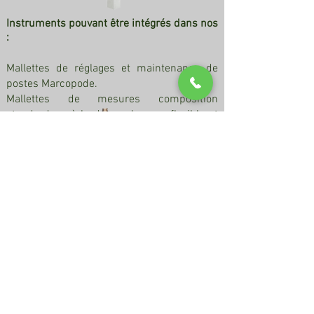
Instruments pouvant être intégrés dans nos
:
Mallettes de réglages et maintenance de
postes Marcopode.
Mallettes de mesures composition
standard ou à la demande avec flexible et
accessoire de raccordement.
Contact
AVI ORN INDUSTRIES s.a.s
//
Z.I. 12, rue Georges
Guynemer 33290 BLANQUEFORT
//
Tél :
05 56 95 60 20
//
info@avi-orn-industries.fr
//