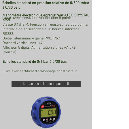
Échelles
standard en pression relative de 0/500 mbar
à 0/70 bar.
Manomètre électronique enregistreur ATEX "CRYSTAL
Livré avec constat de vérification 5 points.
XP2i"
Classe 0.1% E.M. Fonction enregistreur 32 000 points,
intervalle de 15 secondes à 18 heures, interface
RS232.
Boitier aluminium + gaine PVC. IP67
Raccord vertical inox 1/4"
Afficheur 5 digits. Alimentation 3 piles AA LR6
(fournie).
Échelles standard de 0/1 bar à 0/30 bar.
Livré avec certificat d'étalonnage constructeur.
Document technique .pdf