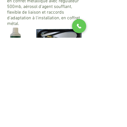
en coffret métallique avec régulateur
500mb, aérosol d'agent soufflant,
flexible de liaison et raccords
d'adaptation à l'installation, en coffret
métal.
Contrôleur
d'étanchéité des installations
propane jusqu'à 4 bar composé de :
Manomètre Ø63 0/4B classe 1.6, aérosol
d'agent soufflant avec robinet de
décompression, vis de purge, flexible de
liaison et raccords​
En coffret PVC.