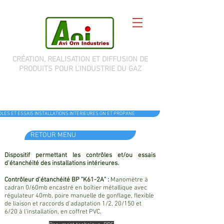
CRÉATION, REALISATION ET DIFFUSION DE
PRODUITS POUR L'INDUSTRIE DU GAZ
LES ET ESSAIS INSTALLATIONS INTERIEURES GN ET PROPANE
RETOUR MENU
Dispositif permettant les contrôles et/ou essais
d'étanchéité des installations intérieures.
Contrôleur d'étanchéité BP "K61-2A" :
Manomètre à
cadran 0/60mb encastré en boîtier métallique avec
régulateur 40mb, poire manuelle de gonflage, flexible
de liaison et raccords d'adaptation 1/2, 20/150 et
6/20 à l'installation, en coffret PVC.